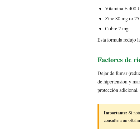
Vitamina E 400 
Zinc 80 mg (o 25
Cobre 2 mg
Esta formula redujo
Factores de ri
Dejar de fumar (reduc
de hipertension y ma
protección adicional.
Importante:
Si nota
consulte a un ofta