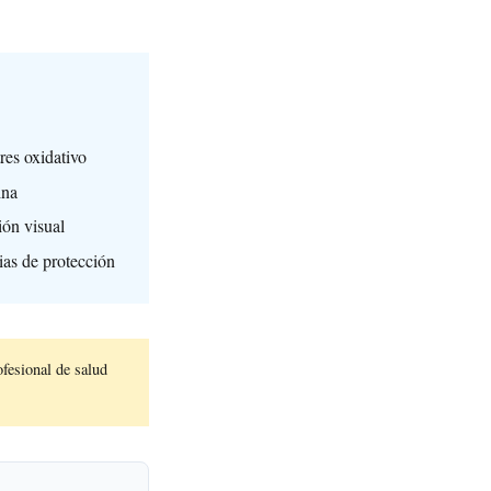
res oxidativo
ina
ión visual
ias de protección
fesional de salud