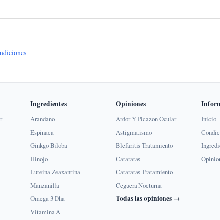
ndiciones
Ingredientes
Opiniones
Infor
r
Arandano
Ardor Y Picazon Ocular
Inicio
Espinaca
Astigmatismo
Condic
Ginkgo Biloba
Blefaritis Tratamiento
Ingredi
Hinojo
Cataratas
Opinio
Luteina Zeaxantina
Cataratas Tratamiento
Manzanilla
Ceguera Nocturna
Todas las opiniones →
Omega 3 Dha
Vitamina A