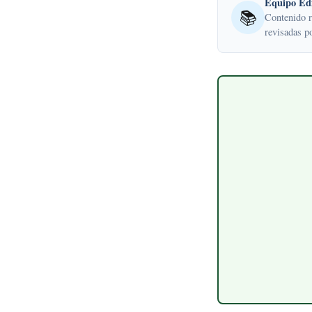
Equipo Edi
📚
Contenido r
revisadas p