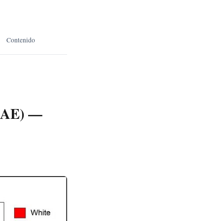
Contenido
DMAE) —