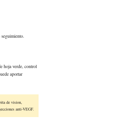
 seguimiento.
e hoja verde, control
uede aportar
ita de vision,
yecciones anti-VEGF.