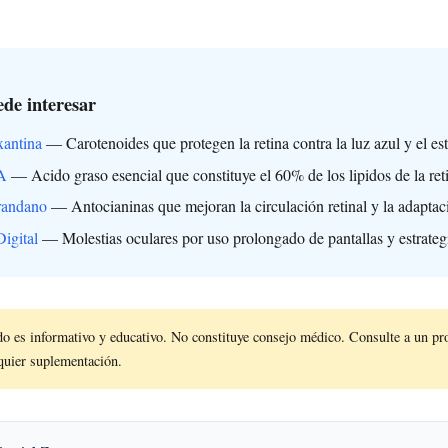
de interesar
xantina
— Carotenoides que protegen la retina contra la luz azul y el est
A
— Acido graso esencial que constituye el 60% de los lipidos de la ret
randano
— Antocianinas que mejoran la circulación retinal y la adaptac
Digital
— Molestias oculares por uso prolongado de pantallas y estrateg
o es informativo y educativo. No constituye consejo médico. Consulte a un pro
lquier suplementación.