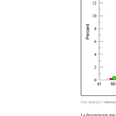
Foto: MethylC5 /
Wikime
La degeneracion macul