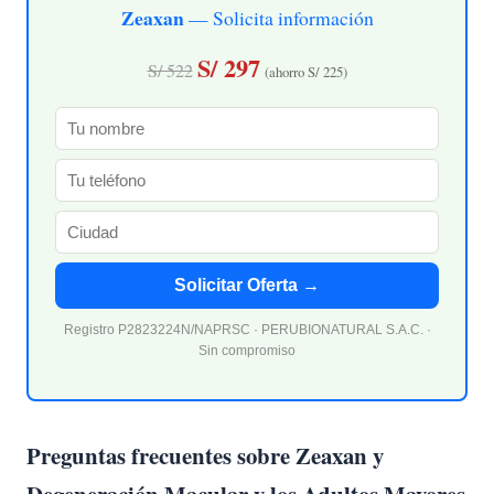
Zeaxan
— Solicita información
S/ 297
S/ 522
(ahorro S/ 225)
Solicitar Oferta →
Registro P2823224N/NAPRSC · PERUBIONATURAL S.A.C. ·
Sin compromiso
Preguntas frecuentes sobre Zeaxan y
Degeneración Macular y los Adultos Mayores