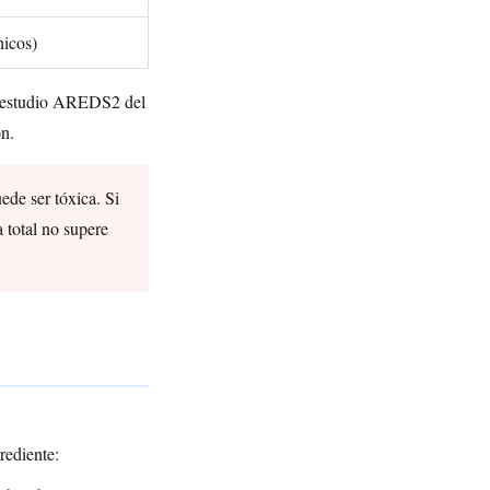
nicos)
el estudio AREDS2 del
ón.
de ser tóxica. Si
 total no supere
rediente: