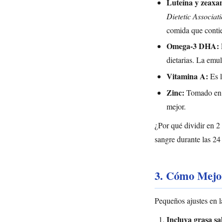
Luteína y zeaxan
Dietetic Associat
comida que conti
Omega-3 DHA:
dietarias. La emul
Vitamina A:
Es l
Zinc:
Tomado en a
mejor.
¿Por qué dividir en 2
sangre durante las 24 
3. Cómo Mejor
Pequeños ajustes en l
Incluya grasa sa