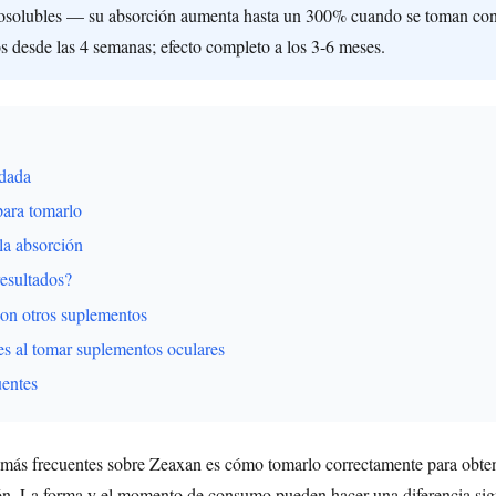
posolubles — su absorción aumenta hasta un 300% cuando se toman con 
s desde las 4 semanas; efecto completo a los 3-6 meses.
dada
para tomarlo
la absorción
esultados?
on otros suplementos
s al tomar suplementos oculares
uentes
 más frecuentes sobre Zeaxan es cómo tomarlo correctamente para obte
ión. La forma y el momento de consumo pueden hacer una diferencia sign