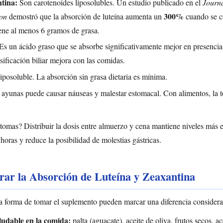
tina:
Son carotenoides liposolubles. Un estudio publicado en el
Journa
300%
ion
demostró que la absorción de luteína aumenta un
cuando se 
ene al menos 6 gramos de grasa.
Es un ácido graso que se absorbe significativamente mejor en presencia 
sificación biliar mejora con las comidas.
iposoluble. La absorción sin grasa dietaria es mínima.
yunas puede causar náuseas y malestar estomacal. Con alimentos, la t
 tomas? Distribuir la dosis entre almuerzo y cena mantiene niveles más e
horas y reduce la posibilidad de molestias gástricas.
ar la Absorción de Luteína y Zeaxantina
a forma de tomar el suplemento pueden marcar una diferencia considerab
ludable en la comida:
palta (aguacate), aceite de oliva, frutos secos, 