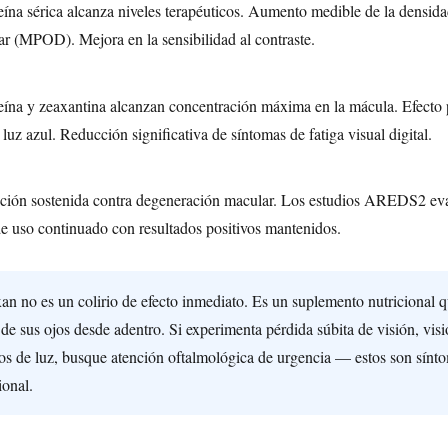
eína sérica alcanza niveles terapéuticos. Aumento medible de la densid
r (MPOD). Mejora en la sensibilidad al contraste.
eína y zeaxantina alcanzan concentración máxima en la mácula. Efecto 
 luz azul. Reducción significativa de síntomas de fatiga visual digital.
ción sostenida contra degeneración macular. Los estudios AREDS2 eva
e uso continuado con resultados positivos mantenidos.
n no es un colirio de efecto inmediato. Es un suplemento nutricional qu
 de sus ojos desde adentro. Si experimenta pérdida súbita de visión, vis
los de luz, busque atención oftalmológica de urgencia — estos son sínt
ional.