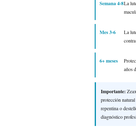
Semana 4-8
La lut
macula
Mes 3-6
La lut
contra
6+ meses
Protec
años d
Importante:
Zeaxa
protección natural
repentina o destel
diagnóstico profes