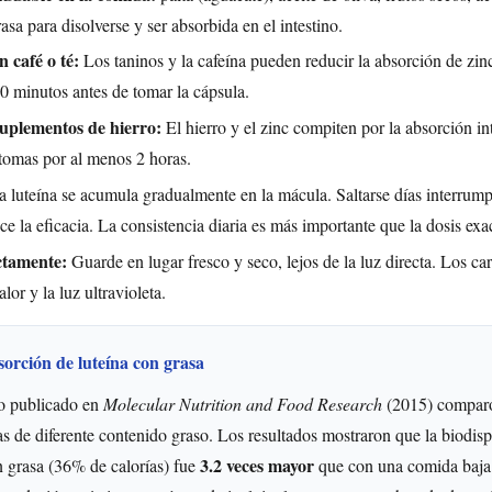
rasa para disolverse y ser absorbida en el intestino.
 café o té:
Los taninos y la cafeína pueden reducir la absorción de zinc
0 minutos antes de tomar la cápsula.
uplementos de hierro:
El hierro y el zinc compiten por la absorción int
 tomas por al menos 2 horas.
 luteína se acumula gradualmente en la mácula. Saltarse días interrump
e la eficacia. La consistencia diaria es más importante que la dosis exa
ctamente:
Guarde en lugar fresco y seco, lejos de la luz directa. Los ca
lor y la luz ultravioleta.
sorción de luteína con grasa
o publicado en
Molecular Nutrition and Food Research
(2015) comparó
s de diferente contenido graso. Los resultados mostraron que la biodis
3.2 veces mayor
n grasa (36% de calorías) fue
que con una comida baja