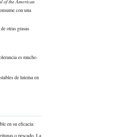
l of the American
consume con una
de otras grasas
olerancia es mucho
stables de luteína en
le en su eficacia:
aceitunas o pescado. La