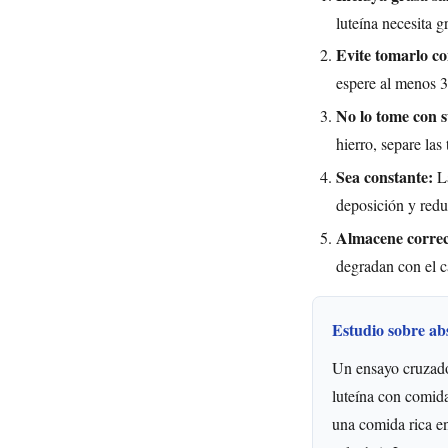
luteína necesita g
Evite tomarlo con
espere al menos 3
No lo tome con s
hierro, separe las
Sea constante:
La
deposición y reduc
Almacene corre
degradan con el ca
Estudio sobre ab
Un ensayo cruzad
luteína con comida
una comida rica e