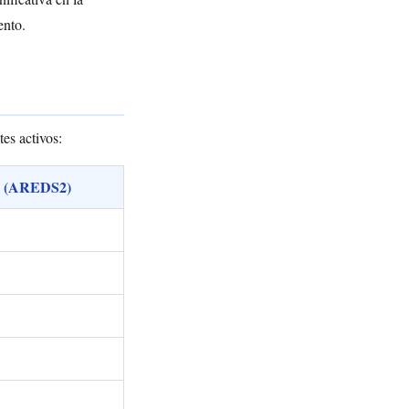
ento.
tes activos:
cia (AREDS2)