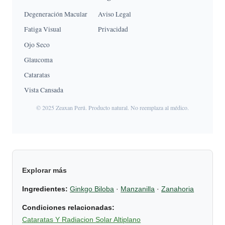
Degeneración Macular
Aviso Legal
Fatiga Visual
Privacidad
Ojo Seco
Glaucoma
Cataratas
Vista Cansada
© 2025 Zeaxan Perú. Producto natural. No reemplaza al médico.
Explorar más
Ingredientes:
Ginkgo Biloba
·
Manzanilla
·
Zanahoria
Condiciones relacionadas:
Cataratas Y Radiacion Solar Altiplano