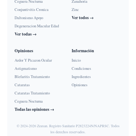
Ceguera Nocturna
Zanahoria
Conjuntivitis Cronica
Zinc
Ver todos →
Daltonismo Apoyo
Degeneracion Macular Edad
Ver todas →
Opiniones
Información
Ardor Y Picazon Ocular
Inicio
Astigmatismo
Condiciones
Blefaritis Tratamiento
Ingredientes
Cataratas
Opiniones
Cataratas Tratamiento
Ceguera Nocturna
Todas las opiniones →
© 2024-2026 Zeaxan. Registro Sanitario P2823224N/NAPRSC. Todos
los derechos reservados.