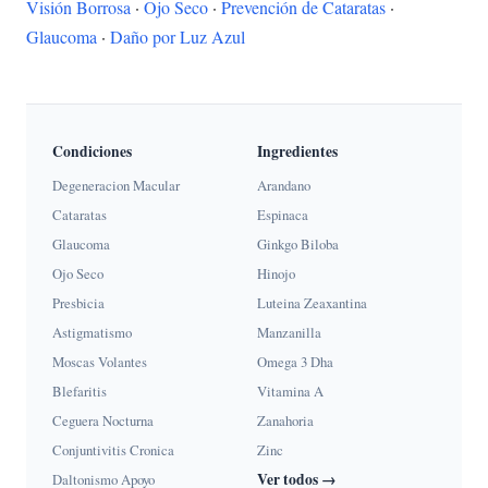
Visión Borrosa
·
Ojo Seco
·
Prevención de Cataratas
·
Glaucoma
·
Daño por Luz Azul
Condiciones
Ingredientes
Degeneracion Macular
Arandano
Cataratas
Espinaca
Glaucoma
Ginkgo Biloba
Ojo Seco
Hinojo
Presbicia
Luteina Zeaxantina
Astigmatismo
Manzanilla
Moscas Volantes
Omega 3 Dha
Blefaritis
Vitamina A
Ceguera Nocturna
Zanahoria
Conjuntivitis Cronica
Zinc
Ver todos →
Daltonismo Apoyo