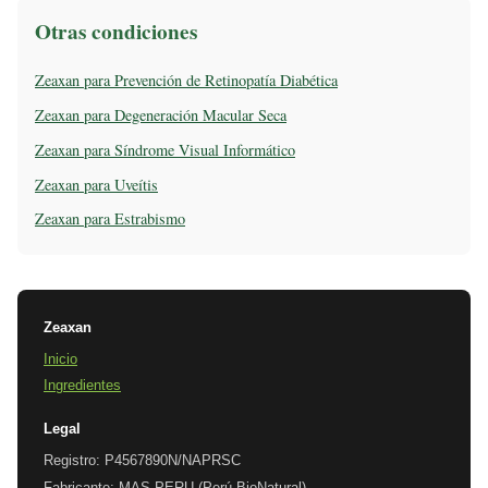
Otras condiciones
Zeaxan para Prevención de Retinopatía Diabética
Zeaxan para Degeneración Macular Seca
Zeaxan para Síndrome Visual Informático
Zeaxan para Uveítis
Zeaxan para Estrabismo
Zeaxan
Inicio
Ingredientes
Legal
Registro: P4567890N/NAPRSC
Fabricante: MAS PERU (Perú BioNatural)