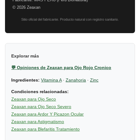
© 2026 Zeaxan
Sitio oficial del fabricante. Producto natural con registro sanitario.
Explorar más
💬 Opiniones de Zeaxan para Ojo Rojo Cronico
Ingredientes:
Vitamina A
·
Zanahoria
·
Zinc
Condiciones relacionadas:
Zeaxan para Ojo Seco
Zeaxan para Ojo Seco Severo
Zeaxan para Ardor Y Picazon Ocular
Zeaxan para Astigmatismo
Zeaxan para Blefaritis Tratamiento