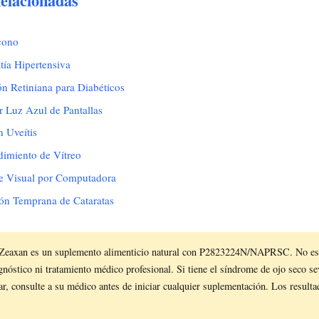
elacionadas
cono
tía Hipertensiva
ón Retiniana para Diabéticos
 Luz Azul de Pantallas
 Uveítis
imiento de Vítreo
e Visual por Computadora
ón Temprana de Cataratas
Zeaxan es un suplemento alimenticio natural con P2823224N/NAPRSC. No es
nóstico ni tratamiento médico profesional. Si tiene el síndrome de ojo seco se
lar, consulte a su médico antes de iniciar cualquier suplementación. Los result