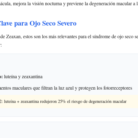
mácula, mejora la visión nocturna y previene la degeneración macular a l
Clave para Ojo Seco Severo
 de Zeaxan, estos son los más relevantes para el síndrome de ojo seco s
r:
o:
luteína y zeaxantina
ntos maculares que filtran la luz azul y protegen los fotorreceptores
luteína + zeaxantina redujeron 25% el riesgo de degeneración macular