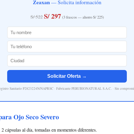
Zeaxan
— Solicita información
S/ 297
S/ 522
(3 frascos — ahorro S/ 225)
Solicitar Oferta →
egistro Sanitario P2823224N/NAPRSC · Fabricante PERUBIONATURAL S.A.C. · Sin compromi
ara Ojo Seco Severo
:
2 cápsulas al día, tomadas en momentos diferentes.