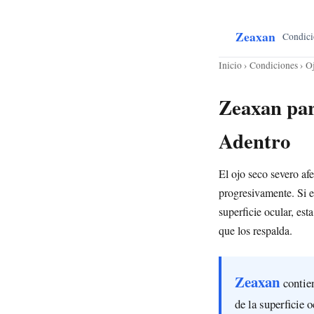
Zeaxan
Condici
Inicio
›
Condiciones
› O
Zeaxan par
Adentro
El ojo seco severo af
progresivamente. Si e
superficie ocular, es
que los respalda.
Zeaxan
contien
de la superficie 