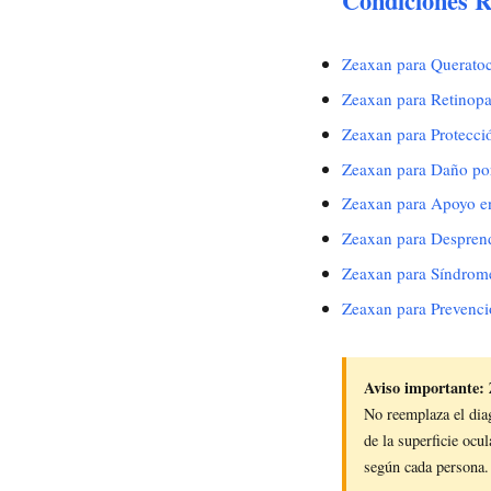
Condiciones R
Zeaxan para Querato
Zeaxan para Retinopa
Zeaxan para Protecci
Zeaxan para Daño por
Zeaxan para Apoyo en
Zeaxan para Desprend
Zeaxan para Síndrom
Zeaxan para Prevenci
Aviso importante:
No reemplaza el diag
de la superficie ocu
según cada persona.