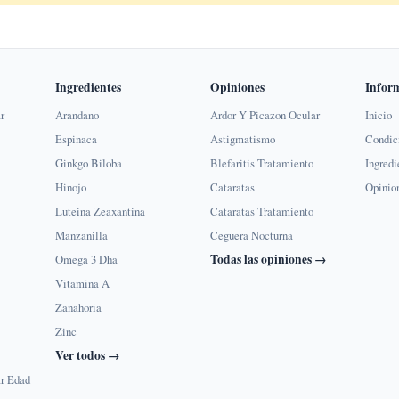
Ingredientes
Opiniones
Infor
r
Arandano
Ardor Y Picazon Ocular
Inicio
Espinaca
Astigmatismo
Condic
Ginkgo Biloba
Blefaritis Tratamiento
Ingredi
Hinojo
Cataratas
Opinio
Luteina Zeaxantina
Cataratas Tratamiento
Manzanilla
Ceguera Nocturna
Todas las opiniones →
Omega 3 Dha
Vitamina A
Zanahoria
Zinc
Ver todos →
r Edad