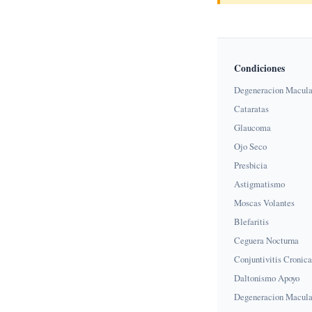
Condiciones
Degeneracion Macula
Cataratas
Glaucoma
Ojo Seco
Presbicia
Astigmatismo
Moscas Volantes
Blefaritis
Ceguera Nocturna
Conjuntivitis Cronica
Daltonismo Apoyo
Degeneracion Macula