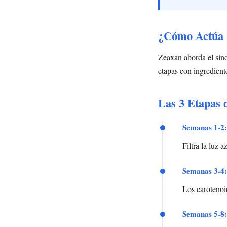
¿Cómo Actúa 
Zeaxan aborda el sínd
etapas con ingredient
Las 3 Etapas 
Semanas 1-2:
Filtra la luz 
Semanas 3-4:
Los carotenoid
Semanas 5-8: