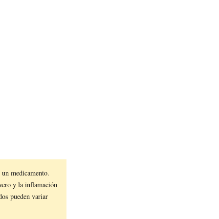
 un medicamento.
vero y la inflamación
ados pueden variar