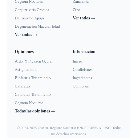
Ceguera Nocturna
Zanahoria
Conjuntivitis Cronica
Zinc
Ver todos →
Daltonismo Apoyo
Degeneracion Macular Edad
Ver todas →
Opiniones
Información
Ardor Y Picazon Ocular
Inicio
Astigmatismo
Condiciones
Blefaritis Tratamiento
Ingredientes
Cataratas
Opiniones
Cataratas Tratamiento
Ceguera Nocturna
Todas las opiniones →
© 2024-2026 Zeaxan. Registro Sanitario P2823224N/NAPRSC. Todos
los derechos reservados.