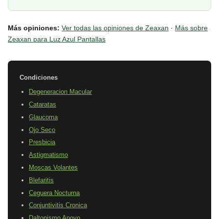
Más opiniones:
Ver todas las opiniones de Zeaxan
·
Más sobre
Zeaxan para Luz Azul Pantallas
Condiciones
Degeneracion Macular
Cataratas
Glaucoma
Ojo Seco
Presbicia
Astigmatismo
Moscas Volantes
Blefaritis
Ceguera Nocturna
Conjuntivitis Cronica
Daltonismo Apoyo