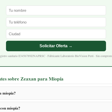
Solicitar Oferta →
gistro sanitario E3456789Z/NAPRSC · Fabricante Laboratorio BioVision Perú · Sin comprom
ntes sobre Zeaxan para Miopía
la miopía?
 con miopía?