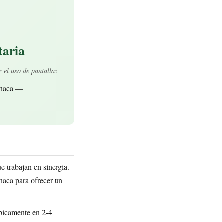
taria
 el uso de pantallas
pinaca —
e trabajan en sinergia.
naca para ofrecer un
ípicamente en 2-4