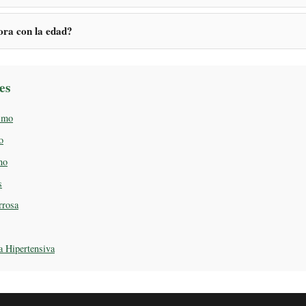
ra con la edad?
es
smo
o
no
s
rrosa
a Hipertensiva