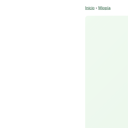
Inicio
›
Miopía