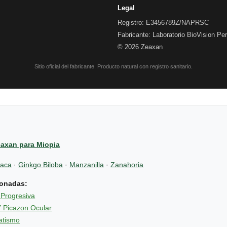
Legal
Registro: E3456789Z/NAPRSC
Fabricante: Laboratorio BioVision Pe
© 2026 Zeaxan
Sitio oficial del fabricante. Producto natural con registro sanitario.
eaxan para Miopia
naca
·
Ginkgo Biloba
·
Manzanilla
·
Zanahoria
ionadas:
 Progresiva
 Picazon Ocular
atismo