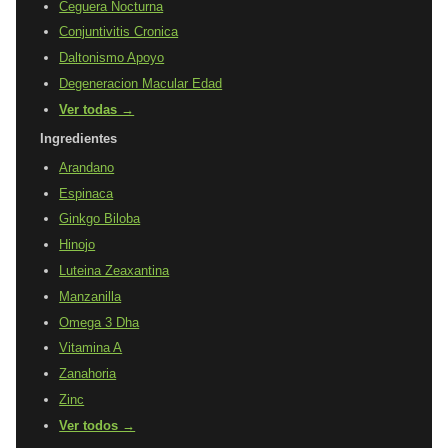
Ceguera Nocturna
Conjuntivitis Cronica
Daltonismo Apoyo
Degeneracion Macular Edad
Ver todas →
Ingredientes
Arandano
Espinaca
Ginkgo Biloba
Hinojo
Luteina Zeaxantina
Manzanilla
Omega 3 Dha
Vitamina A
Zanahoria
Zinc
Ver todos →