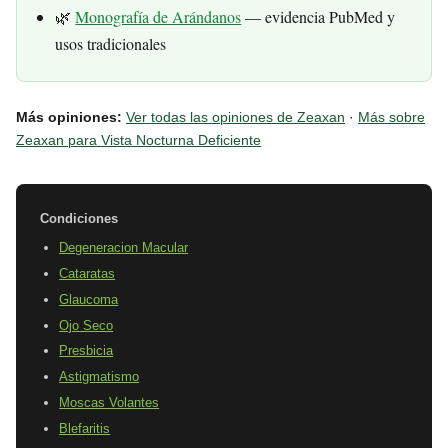
🌿
Monografía de Arándanos
— evidencia PubMed y
usos tradicionales
Más opiniones:
Ver todas las opiniones de Zeaxan
·
Más sobre
Zeaxan para Vista Nocturna Deficiente
Condiciones
Degeneracion Macular
Cataratas
Glaucoma
Ojo Seco
Presbicia
Astigmatismo
Moscas Volantes
Blefaritis