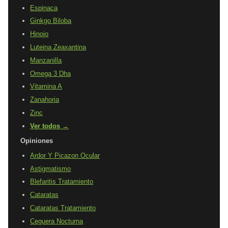
Espinaca
Ginkgo Biloba
Hinojo
Luteina Zeaxantina
Manzanilla
Omega 3 Dha
Vitamina A
Zanahoria
Zinc
Ver todos →
Opiniones
Ardor Y Picazon Ocular
Astigmatismo
Blefaritis Tratamiento
Cataratas
Cataratas Tratamiento
Ceguera Nocturna