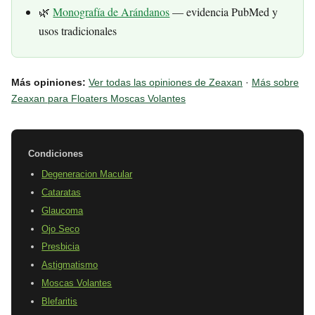
🌿
Monografía de Arándanos
— evidencia PubMed y
usos tradicionales
Más opiniones:
Ver todas las opiniones de Zeaxan
·
Más sobre
Zeaxan para Floaters Moscas Volantes
Condiciones
Degeneracion Macular
Cataratas
Glaucoma
Ojo Seco
Presbicia
Astigmatismo
Moscas Volantes
Blefaritis