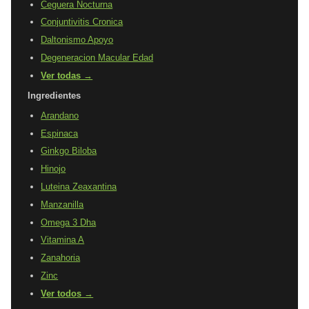
Ceguera Nocturna
Conjuntivitis Cronica
Daltonismo Apoyo
Degeneracion Macular Edad
Ver todas →
Ingredientes
Arandano
Espinaca
Ginkgo Biloba
Hinojo
Luteina Zeaxantina
Manzanilla
Omega 3 Dha
Vitamina A
Zanahoria
Zinc
Ver todos →