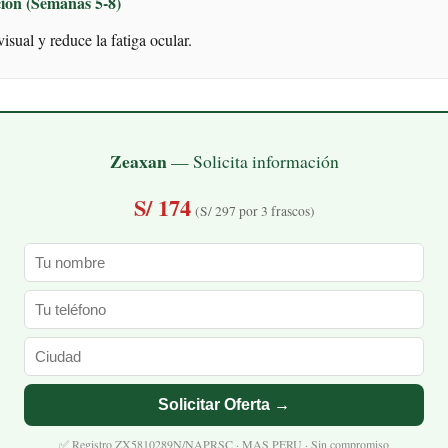
ión (Semanas 5-8)
isual y reduce la fatiga ocular.
Zeaxan
— Solicita información
S/ 174
(S/ 297 por 3 frascos)
Solicitar Oferta →
✅ Registro ZX5810289N/NAPRSC · MAS PERU · Sin compromiso