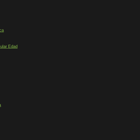
ica
ular Edad
a