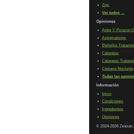
Zinc
Ver todos →
Opiniones
Ardor Y Picazon O
Astigmatismo
Blefaritis Tratami
Cataratas
Cataratas Tratami
Ceguera Nocturna
Todas las opini
Información
Inicio
Condiciones
Ingredientes
Opiniones
© 2024-2026 Zeaxan.