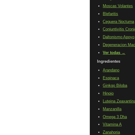
Moscas Volantes
Blefaritis
Ceguera Nocturna
Conjuntivitis Cron
Daltonismo Apoyo
Degeneracion Mac
Ver todas →
Ingredientes
Arandano
Espinaca
Ginkgo Biloba
Hinojo
Luteina Zeaxantin
Manzanilla
Omega 3 Dha
Vitamina A
Zanahoria