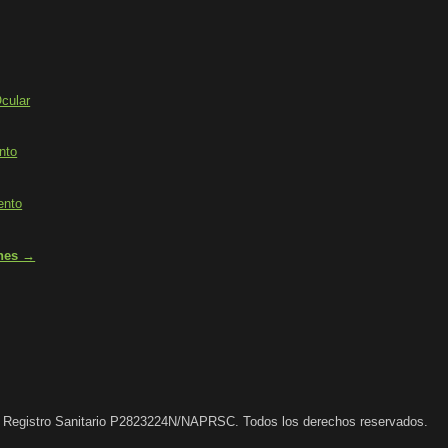
cular
ento
ento
ones →
 Registro Sanitario P2823224N/NAPRSC. Todos los derechos reservados.