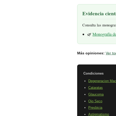
Evidencia cientí
Consulta las monogra
🌿
Monografía d
Más opiniones:
Ver to
Condiciones
Degeneracion Mac
Cataratas
Glaucoma
Ojo Seco
Presbicia
Astigmatismo