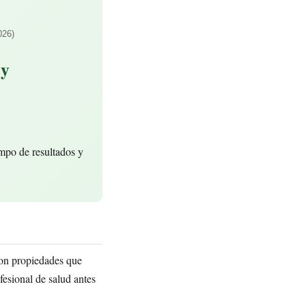
026)
 y
mpo de resultados y
con propiedades que
esional de salud antes