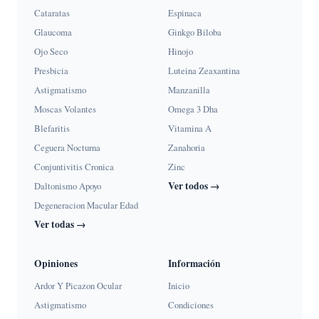
Cataratas
Espinaca
Glaucoma
Ginkgo Biloba
Ojo Seco
Hinojo
Presbicia
Luteina Zeaxantina
Astigmatismo
Manzanilla
Moscas Volantes
Omega 3 Dha
Blefaritis
Vitamina A
Ceguera Nocturna
Zanahoria
Conjuntivitis Cronica
Zinc
Ver todos →
Daltonismo Apoyo
Degeneracion Macular Edad
Ver todas →
Opiniones
Información
Ardor Y Picazon Ocular
Inicio
Astigmatismo
Condiciones