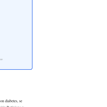
so
con diabetes, se