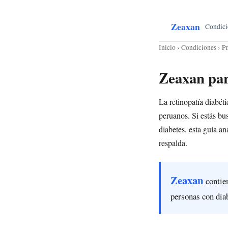
Zeaxan
Condici
Inicio
›
Condiciones
› Pr
Zeaxan par
La retinopatía diabét
peruanos. Si estás bu
diabetes, esta guía a
respalda.
Zeaxan
contien
personas con dia