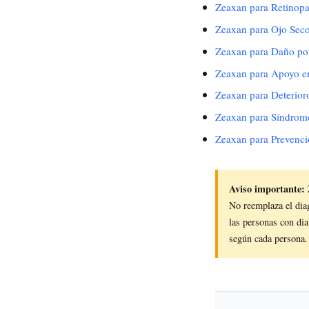
Zeaxan para Retinopa
Zeaxan para Ojo Sec
Zeaxan para Daño por
Zeaxan para Apoyo en
Zeaxan para Deterior
Zeaxan para Síndrom
Zeaxan para Prevenci
Aviso importante:
No reemplaza el diag
las personas con dia
según cada persona.