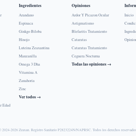
Ingredientes
Opiniones
Infor
r
Arandano
Ardor Y Picazon Ocular
Inicio
Espinaca
Astigmatismo
Condic
Ginkgo Biloba
Blefaritis Tratamiento
Ingredi
Hinojo
Cataratas
Opinio
Luteina Zeaxantina
Cataratas Tratamiento
Manzanilla
Ceguera Nocturna
Todas las opiniones →
Omega 3 Dha
Vitamina A
Zanahoria
Zinc
Ver todos →
r Edad
© 2024-2026 Zeaxan. Registro Sanitario P2823224N/NAPRSC. Todos los derechos reservados