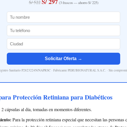
S/ 297
S/ 522
(3 frascos — ahorro S/ 225)
Solicitar Oferta →
egistro Sanitario P2823224N/NAPRSC · Fabricante PERUBIONATURAL S.A.C. · Sin compromi
ara Protección Retiniana para Diabéticos
:
2 cápsulas al día, tomadas en momentos diferentes.
iento:
Para la protección retiniana especial que necesitan las personas 