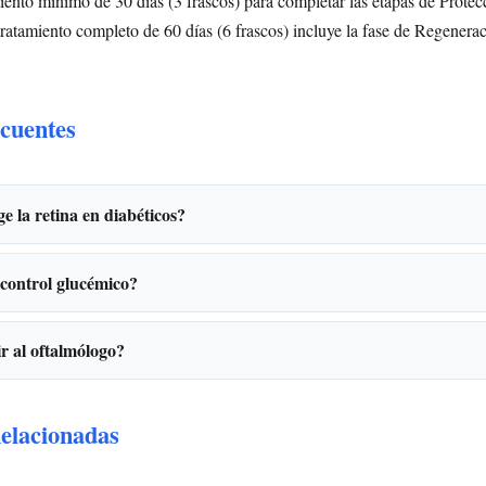
ento mínimo de 30 días (3 frascos) para completar las etapas de Protec
tratamiento completo de 60 días (6 frascos) incluye la fase de Regenera
cuentes
e la retina en diabéticos?
control glucémico?
r al oftalmólogo?
elacionadas