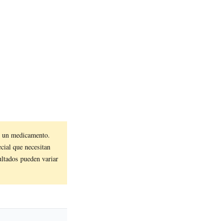
 un medicamento.
ecial que necesitan
ultados pueden variar