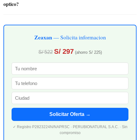
optico?
Zeaxan
— Solicita informacion
S/ 297
S/ 522
(ahorro S/ 225)
Solicitar Oferta →
✓ Registro P2823224N/NAPRSC · PERUBIONATURAL S.A.C. · Sin
compromiso