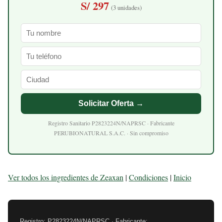
S/ 297
(3 unidades)
Solicitar Oferta →
Registro Sanitario P2823224N/NAPRSC · Fabricante
PERUBIONATURAL S.A.C. · Sin compromiso
Ver todos los ingredientes de Zeaxan
|
Condiciones
|
Inicio
Registro: P2823224N/NAPRSC · Fabricante: